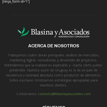
[ninja_form id=’1′]
ACERCA DE NOSOTROS
Trabajamos cuatro áreas principales: análisis de mercados,
marketing digital, consultorías y desarrollo de proyectos.
Entendemos que la realidad es explicable y –hasta cierto punto-
predecible. Nuestra visión de Uruguay es la de un país de
excelencia y seriedad absoluta como productor de alimentos.
Sobre esa base construimos estrategias apropiadas para
nuestros clientes.
Contáctanos:
contacto@blasinayasociados.com