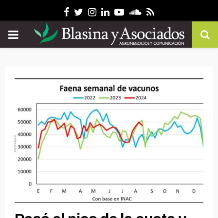
Facebook
Twitter
Instagram
Linkedin
Youtube
Soundcloud
Rss
PRIMARY
MENU