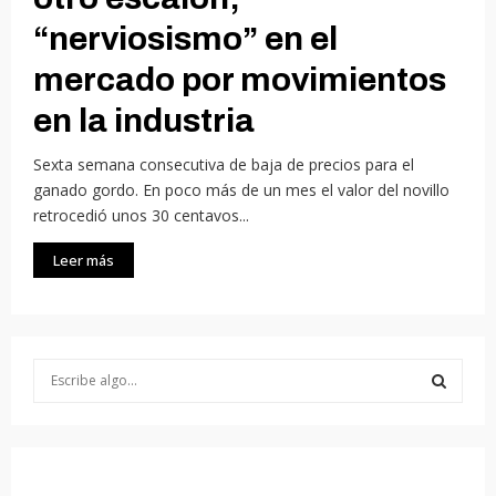
“nerviosismo” en el
mercado por movimientos
en la industria
Sexta semana consecutiva de baja de precios para el
ganado gordo. En poco más de un mes el valor del novillo
retrocedió unos 30 centavos...
Leer más
S
e
a
S
r
c
E
h