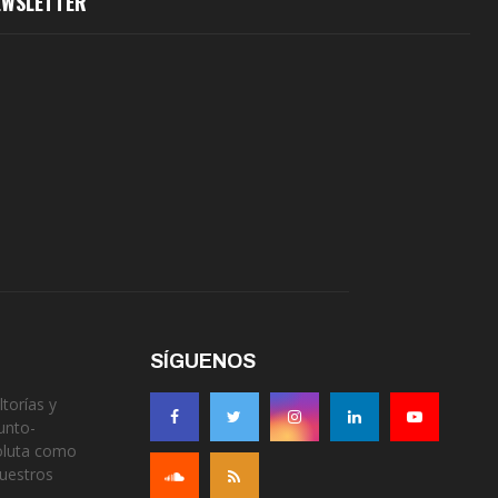
EWSLETTER
SÍGUENOS
torías y
unto-
soluta como
nuestros