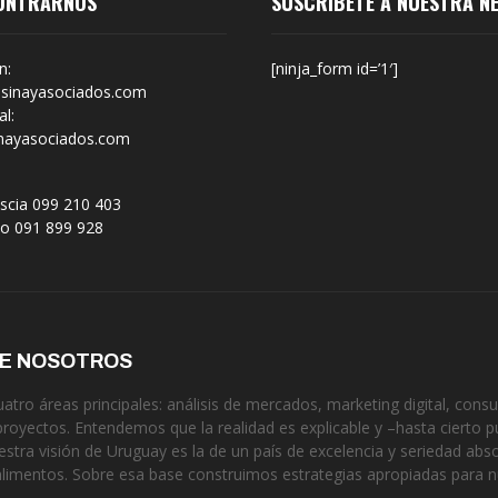
ONTRARNOS
SUSCRÍBETE A NUESTRA N
n:
[ninja_form id=’1′]
sinayasociados.com
l:
nayasociados.com
scia 099 210 403
no 091 899 928
DE NOSOTROS
tro áreas principales: análisis de mercados, marketing digital, consul
proyectos. Entendemos que la realidad es explicable y –hasta cierto p
estra visión de Uruguay es la de un país de excelencia y seriedad ab
alimentos. Sobre esa base construimos estrategias apropiadas para 