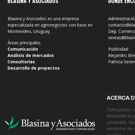
BLASINA Y ASOCIADOS
DÓNDE ENC
Blasina y Asociados es una empresa
Administració
especializada en agronegocios con base en
contacto@bla
Montevideo, Uruguay.
Dep. Comercia
ventas@blasi
Áreas principales:
Comunicación
Publicidad:
Análisis de mercados
Alejandro Bre
Consultorías
Patricia Sere
Desarrollo de proyectos
ACERCA 
Trabajamos cua
desarrollo de 
predecible. Nu
productor de 
clientes.