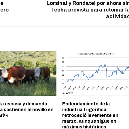
de
Lorsinal y Rondatel por ahora si
nero
fecha prevista para retomar l
activida
ta escasa y demanda
Endeudamiento de la
a sostienen al novillo en
industria frigorífica
S$ 4
retrocedió levemente en
marzo, aunque sigue en
máximos históricos