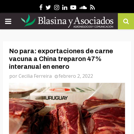
Facebook
Twitter
Instagram
Linkedin
Youtube
Soundcloud
Rss
PRIMARY
MENU
No para: exportaciones de carne
vacuna a China treparon 47%
interanual en enero
por
Cecilia Ferreira
febrero 2, 2022