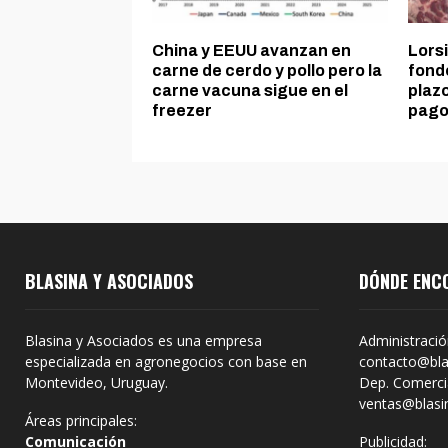
China y EEUU avanzan en
Lors
carne de cerdo y pollo pero la
fondo
carne vacuna sigue en el
plaz
freezer
pago
BLASINA Y ASOCIADOS
DÓNDE ENC
Blasina y Asociados es una empresa
Administració
especializada en agronegocios con base en
contacto@bla
Montevideo, Uruguay.
Dep. Comercia
ventas@blasi
Áreas principales:
Comunicación
Publicidad: