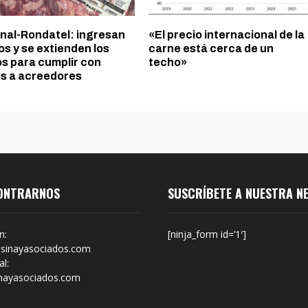
inal-Rondatel: ingresan
«El precio internacional de la
s y se extienden los
carne está cerca de un
os para cumplir con
techo»
s a acreedores
ONTRARNOS
SUSCRÍBETE A NUESTRA N
n:
[ninja_form id=’1′]
sinayasociados.com
l:
nayasociados.com