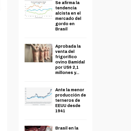
Se afirma la
tendencia
alcista en el
mercado del
gordo en
Brasil
Aprobada la
venta del
frigorífico
ovino Bamidal
por US$ 2,1
millones y...
Ante la menor
producción de
terneros de
EEUU desde
1941
Brasil en la