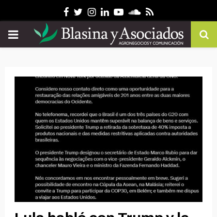
Facebook
Twitter
Instagram
Linkedin
Youtube
Soundcloud
Rss
PRIMARY
MENU