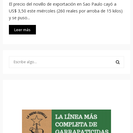
El precio del novillo de exportación en Sao Paulo cayó a
US$ 3,50 este miércoles (260 reales por arroba de 15 kilos)
y se puso...
Leer más
S
e
a
S
r
c
E
h
f
A
o
r
R
:
C