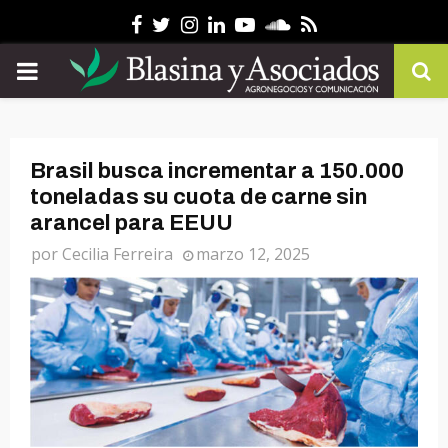
Facebook
Twitter
Instagram
Linkedin
Youtube
Soundcloud
Rss
PRIMARY
MENU
Brasil busca incrementar a 150.000
toneladas su cuota de carne sin
arancel para EEUU
por
Cecilia Ferreira
marzo 12, 2025