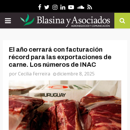
Facebook
Twitter
Instagram
Linkedin
Youtube
Soundcloud
Rss
PRIMARY
MENU
El año cerrará con facturación
récord para las exportaciones de
carne. Los números de INAC
por
Cecilia Ferreira
diciembre 8, 2025