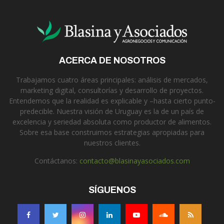
ACERCA DE NOSOTROS
Trabajamos cuatro áreas principales: análisis de mercados,
marketing digital, consultorías y desarrollo de proyectos.
Entendemos que la realidad es explicable y –hasta cierto punto-
predecible. Nuestra visión de Uruguay es la de un país de
excelencia y seriedad absoluta como productor de alimentos.
Sobre esa base construimos estrategias apropiadas para
nuestros clientes.
Contáctanos:
contacto@blasinayasociados.com
SÍGUENOS