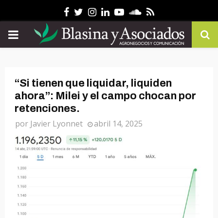
Facebook
Twitter
Instagram
Linkedin
Youtube
Soundcloud
Rss
PRIMARY
MENU
“Si tienen que liquidar, liquiden
ahora”: Milei y el campo chocan por
retenciones.
por
Javier Lyonnet
abril 14, 2025