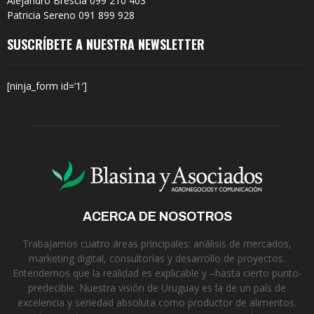
Alejandro Brescia 099 210 403
Patricia Sereno 091 899 928
SUSCRÍBETE A NUESTRA NEWSLETTER
[ninja_form id=’1′]
ACERCA DE NOSOTROS
Trabajamos cuatro áreas principales: análisis de mercados,
marketing digital, consultorías y desarrollo de proyectos.
Entendemos que la realidad es explicable y –hasta cierto punto-
predecible. Nuestra visión de Uruguay es la de un país de
excelencia y seriedad absoluta como productor de alimentos.