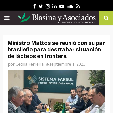
Facebook
Twitter
Instagram
Linkedin
Youtube
Soundcloud
Rss
PRIMARY
MENU
Ministro Mattos se reunió con su par
brasileño para destrabar situación
de lácteos en frontera
por
Cecilia Ferreira
septiembre 1, 2023