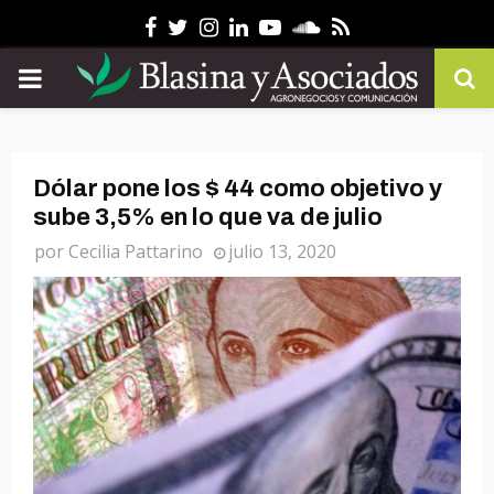
Facebook
Twitter
Instagram
Linkedin
Youtube
Soundcloud
Rss
PRIMARY
MENU
Dólar pone los $ 44 como objetivo y
sube 3,5% en lo que va de julio
por
Cecilia Pattarino
julio 13, 2020