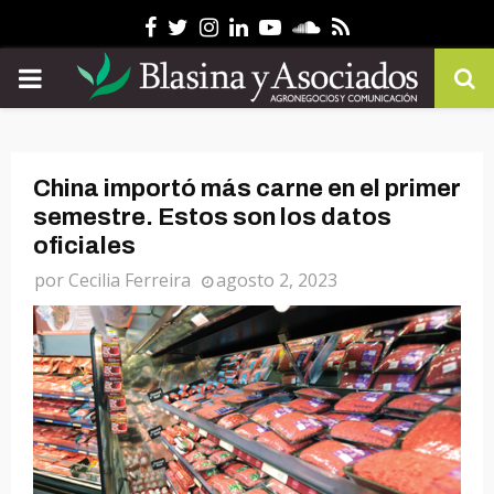
Facebook
Twitter
Instagram
Linkedin
Youtube
Soundcloud
Rss
PRIMARY
MENU
China importó más carne en el primer
semestre. Estos son los datos
oficiales
por
Cecilia Ferreira
agosto 2, 2023