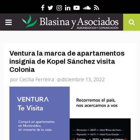
Facebook
Twitter
Instagram
Linkedin
Youtube
Soundcloud
Rss
PRIMARY
MENU
Ventura la marca de apartamentos
insignia de Kopel Sánchez visita
Colonia
por
Cecilia Ferreira
diciembre 13, 2022