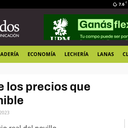
C
7.6
ADERÍA
ECONOMÍA
LECHERÍA
LANAS
C
 los precios que
nible
 2023