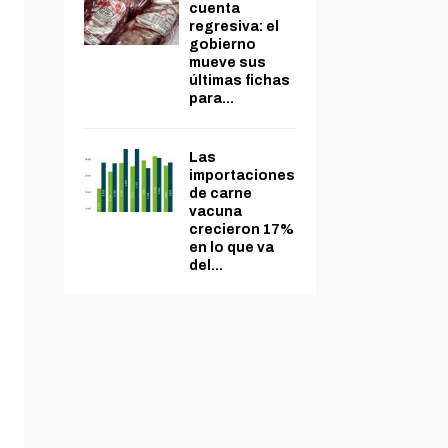
cuenta
regresiva: el
gobierno
mueve sus
últimas fichas
para...
Las
importaciones
de carne
vacuna
crecieron 17%
en lo que va
del...