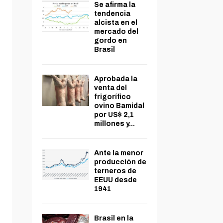
Se afirma la
tendencia
alcista en el
mercado del
gordo en
Brasil
Aprobada la
venta del
frigorífico
ovino Bamidal
por US$ 2,1
millones y...
Ante la menor
producción de
terneros de
EEUU desde
1941
Brasil en la