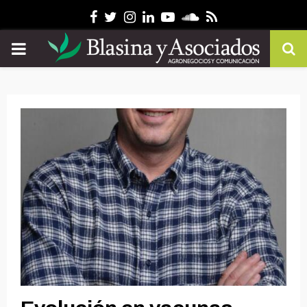
Facebook
Twitter
Instagram
Linkedin
Youtube
Soundcloud
Rss
PRIMARY
MENU