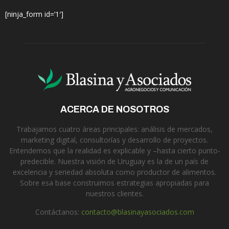
[ninja_form id=’1′]
ACERCA DE NOSOTROS
Trabajamos cuatro áreas principales: análisis de mercados,
marketing digital, consultorías y desarrollo de proyectos.
Entendemos que la realidad es explicable y –hasta cierto punto-
predecible. Nuestra visión de Uruguay es la de un país de
excelencia y seriedad absoluta como productor de alimentos.
Sobre esa base construimos estrategias apropiadas para
nuestros clientes.
Contáctanos:
contacto@blasinayasociados.com