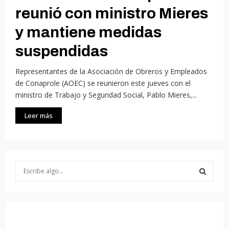
reunió con ministro Mieres
y mantiene medidas
suspendidas
Representantes de la Asociación de Obreros y Empleados
de Conaprole (AOEC) se reunieron este jueves con el
ministro de Trabajo y Seguridad Social, Pablo Mieres,...
Leer más
S
e
a
S
r
c
E
h