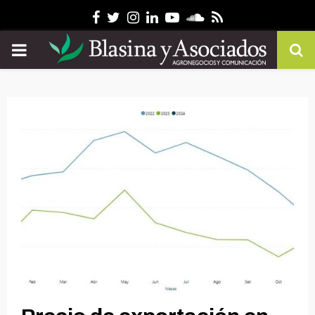
Facebook
Twitter
Instagram
Linkedin
Youtube
Soundcloud
Rss
PRIMARY
MENU