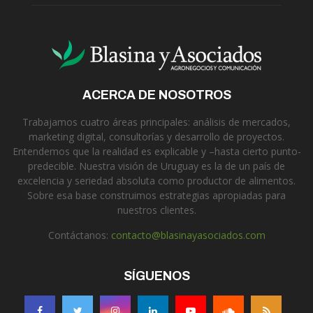
ACERCA DE NOSOTROS
Trabajamos cuatro áreas principales: análisis de mercados,
marketing digital, consultorías y desarrollo de proyectos.
Entendemos que la realidad es explicable y –hasta cierto punto-
predecible. Nuestra visión de Uruguay es la de un país de
excelencia y seriedad absoluta como productor de alimentos.
Sobre esa base construimos estrategias apropiadas para
nuestros clientes.
Contáctanos:
contacto@blasinayasociados.com
SÍGUENOS