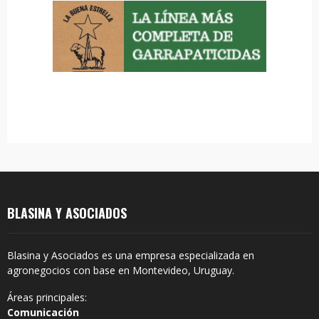
R
:
C
H
BLASINA Y ASOCIADOS
Blasina y Asociados es una empresa especializada en
agronegocios con base en Montevideo, Uruguay.
Áreas principales:
Comunicación