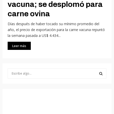
vacuna; se desplomó para
carne ovina
Días después de haber tocado su mínimo promedio del
año, el precio de exportación para la carne vacuna repuntó
la semana pasada a US$ 4.434...
Leer más
S
e
a
S
r
c
E
h
f
A
o
r