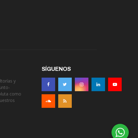
SÍGUENOS
torías y
unto-
soluta como
nuestros