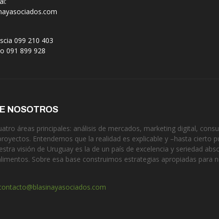
l:
nayasociados.com
scia 099 210 403
no 091 899 928
DE NOSOTROS
tro áreas principales: análisis de mercados, marketing digital, consul
proyectos. Entendemos que la realidad es explicable y –hasta cierto p
estra visión de Uruguay es la de un país de excelencia y seriedad ab
alimentos. Sobre esa base construimos estrategias apropiadas para 
contacto@blasinayasociados.com