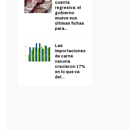
cuenta
regresiva: el
gobierno
mueve sus
últimas fichas
para...
Las
importaciones
de carne
vacuna
crecieron 17%
en lo que va
del...