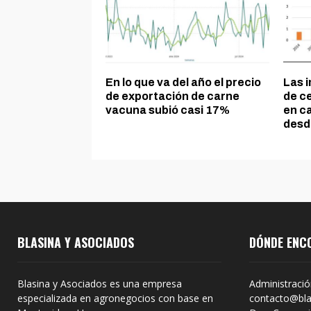
En lo que va del año el precio
Las 
de exportación de carne
de c
vacuna subió casi 17%
en c
desd
BLASINA Y ASOCIADOS
DÓNDE ENC
Blasina y Asociados es una empresa
Administració
especializada en agronegocios con base en
contacto@bla