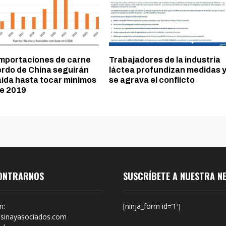
importaciones de carne
Trabajadores de la industria
erdo de China seguirán
láctea profundizan medidas 
aída hasta tocar mínimos
se agrava el conflicto
e 2019
ONTRARNOS
SUSCRÍBETE A NUESTRA N
n:
[ninja_form id=’1′]
sinayasociados.com