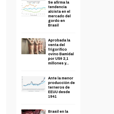
Se afirma la
tendencia
alcista en el
mercado del
gordo en
Brasil
Aprobada la
venta del
frigorífico
ovino Bamidal
por US$ 2,1
millones y...
Ante la menor
producción de
terneros de
EEUU desde
1941
Brasil en la