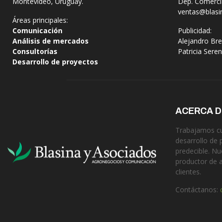
Montevideo, Uruguay.
Dep. Comercia
ventas@blasi
Áreas principales:
Comunicación
Publicidad:
Análisis de mercados
Alejandro Bre
Consultorías
Patricia Sere
Desarrollo de proyectos
ACERCA 
Trabajamos cua
desarrollo de 
predecible. Nu
productor de 
clientes.
Contáctanos: