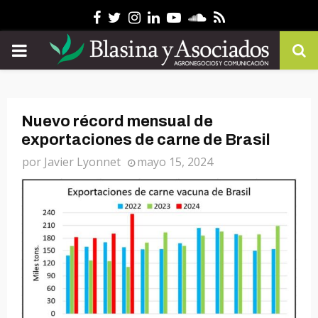
Facebook
Twitter
Instagram
Linkedin
Youtube
Soundcloud
Rss
PRIMARY
MENU
Nuevo récord mensual de
exportaciones de carne de Brasil
por
Javier Lyonnet
mayo 15, 2024