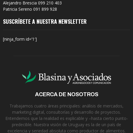
Alejandro Brescia 099 210 403
Patricia Sereno 091 899 928
SUSCRÍBETE A NUESTRA NEWSLETTER
[ninja_form id=’1′]
ACERCA DE NOSOTROS
Trabajamos cuatro áreas principales: análisis de mercados,
marketing digital, consultorías y desarrollo de proyectos.
Entendemos que la realidad es explicable y –hasta cierto punto-
predecible. Nuestra visión de Uruguay es la de un país de
excelencia y seriedad absoluta como productor de alimentos.