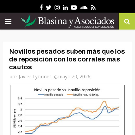
Facebook
Twitter
Instagram
Linkedin
Youtube
Soundcloud
Rss
PRIMARY
MENU
Novillos pesados suben más que los
de reposición con los corrales más
cautos
por
Javier Lyonnet
mayo 20, 2026