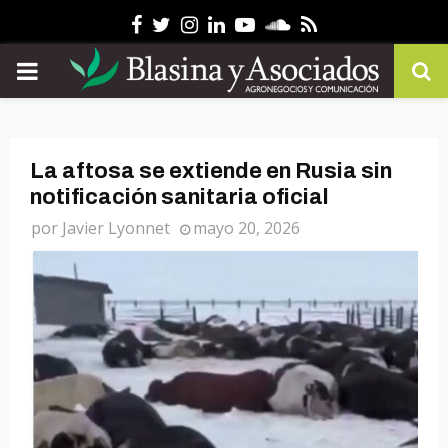
Facebook
Twitter
Instagram
Linkedin
Youtube
Soundcloud
Rss
PRIMARY
MENU
La aftosa se extiende en Rusia sin
notificación sanitaria oficial
por
Javier Lyonnet
mayo 20, 2026