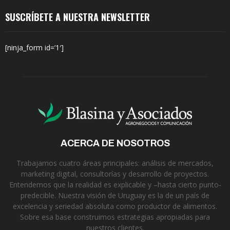
SUSCRÍBETE A NUESTRA NEWSLETTER
[ninja_form id=’1′]
ACERCA DE NOSOTROS
Trabajamos cuatro áreas principales: análisis de mercados,
marketing digital, consultorías y desarrollo de proyectos.
Entendemos que la realidad es explicable y –hasta cierto punto-
predecible. Nuestra visión de Uruguay es la de un país de
excelencia y seriedad absoluta como productor de alimentos.
Sobre esa base construimos estrategias apropiadas para
nuestros clientes.