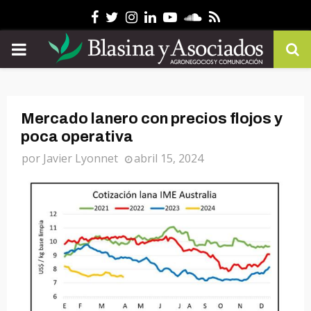
Facebook
Twitter
Instagram
Linkedin
Youtube
Soundcloud
Rss
PRIMARY
MENU
Mercado lanero con precios flojos y
poca operativa
por
Javier Lyonnet
abril 15, 2024