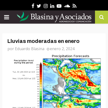
Facebook
Twitter
Instagram
Linkedin
Youtube
Soundcloud
Rss
PRIMARY
MENU
Lluvias moderadas en enero
por
Eduardo Blasina
enero 2, 2024