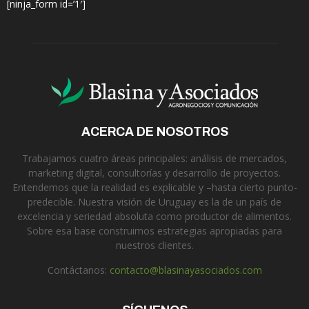
[ninja_form id=’1′]
ACERCA DE NOSOTROS
Trabajamos cuatro áreas principales: análisis de mercados,
marketing digital, consultorías y desarrollo de proyectos.
Entendemos que la realidad es explicable y –hasta cierto punto-
predecible. Nuestra visión de Uruguay es la de un país de
excelencia y seriedad absoluta como productor de alimentos.
Sobre esa base construimos estrategias apropiadas para
nuestros clientes.
Contáctanos:
contacto@blasinayasociados.com