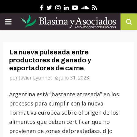
Facebook
Twitter
Instagram
Linkedin
Youtube
Soundcloud
Rss
PRIMARY
MENU
La nueva pulseada entre
productores de ganado y
exportadores de carne
por
Javier Lyonnet
julio 31, 2023
Argentina está “bastante atrasada” en los
procesos para cumplir con la nueva
normativa europea sobre el origen de los
alimentos que deben certificar que no
provienen de zonas deforestadas», dijo