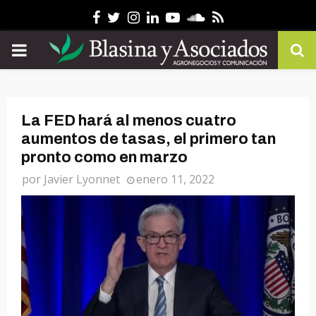
Facebook
Twitter
Instagram
Linkedin
Youtube
Soundcloud
Rss
PRIMARY
MENU
La FED hará al menos cuatro
aumentos de tasas, el primero tan
pronto como en marzo
por
Javier Lyonnet
enero 11, 2022