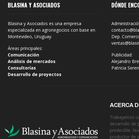
BLASINA Y ASOCIADOS
DÓNDE ENC
Blasina y Asociados es una empresa
Administració
especializada en agronegocios con base en
contacto@bla
Montevideo, Uruguay.
Dep. Comercia
ventas@blasi
Áreas principales:
Comunicación
Publicidad:
Análisis de mercados
Alejandro Bre
Consultorías
Patricia Sere
Desarrollo de proyectos
ACERCA 
Trabajamos cua
desarrollo de 
predecible. Nu
productor de 