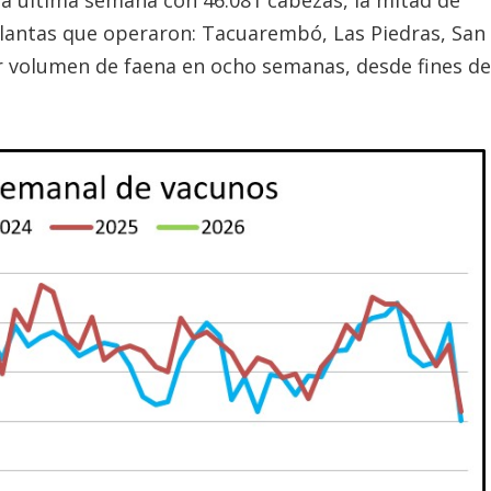
a última semana con 46.081 cabezas, la mitad de
 plantas que operaron: Tacuarembó, Las Piedras, San
r volumen de faena en ocho semanas, desde fines de