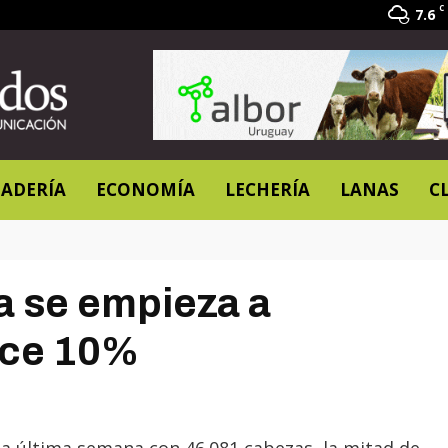
C
7.6
ADERÍA
ECONOMÍA
LECHERÍA
LANAS
C
a se empieza a
ece 10%