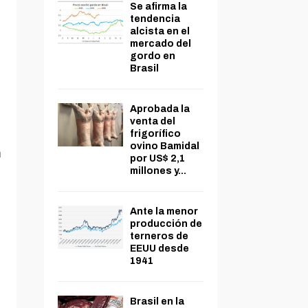
Se afirma la
tendencia
alcista en el
mercado del
gordo en
Brasil
Aprobada la
venta del
frigorífico
ovino Bamidal
a
por US$ 2,1
millones y...
Ante la menor
producción de
terneros de
EEUU desde
1941
Brasil en la