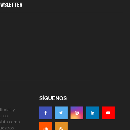
EWSLETTER
SÍGUENOS
torías y
unto-
soluta como
nuestros