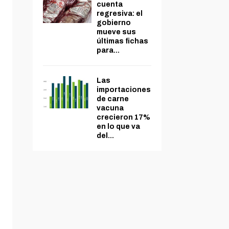
cuenta
regresiva: el
gobierno
mueve sus
últimas fichas
para...
Las
importaciones
de carne
vacuna
crecieron 17%
en lo que va
del...