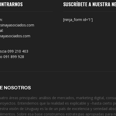
ONTRARNOS
SUSCRÍBETE A NUESTRA N
n:
[ninja_form id=’1′]
sinayasociados.com
l:
nayasociados.com
scia 099 210 403
no 091 899 928
DE NOSOTROS
tro áreas principales: análisis de mercados, marketing digital, consul
proyectos. Entendemos que la realidad es explicable y –hasta cierto p
estra visión de Uruguay es la de un país de excelencia y seriedad ab
alimentos. Sobre esa base construimos estrategias apropiadas para 