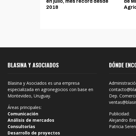
en julio, mes récord desde
de Mi
2018
Agri
BLASINA Y ASOCIADOS
DÓNDE ENC
Blasina y Asociados es una empresa
Administració
especializada en agronegocios con base en
contacto@bla
Montevideo, Uruguay.
Dep. Comercia
ventas@blasi
Áreas principales:
Comunicación
Publicidad:
Análisis de mercados
Alejandro Bre
Consultorías
Patricia Sere
Desarrollo de proyectos