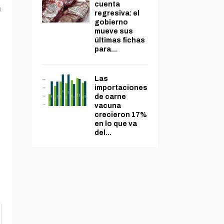
cuenta
a
regresiva: el
gobierno
mueve sus
últimas fichas
para...
Las
importaciones
de carne
vacuna
crecieron 17%
en lo que va
del...