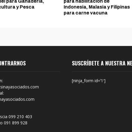
lei para Ganadería,
para habilitación de
cultura y Pesca
Indonesia, Malasia y Filipinas
para carne vacuna
ONTRARNOS
SUSCRÍBETE A NUESTRA N
n:
[ninja_form id=’1′]
sinayasociados.com
l:
nayasociados.com
scia 099 210 403
no 091 899 928