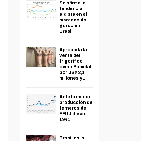
Se afirma la
tendencia
alcista en el
mercado del
gordo en
Brasil
Aprobada la
venta del
frigorífico
ovino Bamidal
por US$ 2,1
millones y...
Ante la menor
producción de
terneros de
EEUU desde
1941
Brasil en la