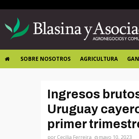
SOBRE NOSOTROS
AGRICULTURA
GAN
Ingresos bruto
Uruguay cayero
primer trimestr
por
Cecilia Ferreira
mayo 10, 2023