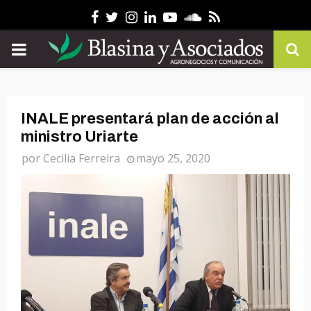
Facebook
Twitter
Instagram
Linkedin
Youtube
Soundcloud
Rss
PRIMARY
MENU
INALE presentará plan de acción al
ministro Uriarte
por
Cecilia Ferreira
mayo 25, 2020