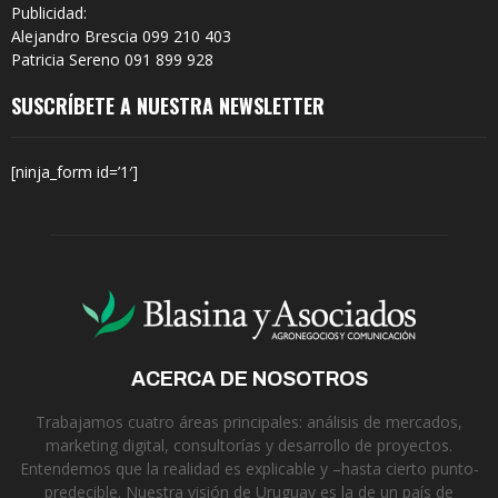
Publicidad:
Alejandro Brescia 099 210 403
Patricia Sereno 091 899 928
SUSCRÍBETE A NUESTRA NEWSLETTER
[ninja_form id=’1′]
ACERCA DE NOSOTROS
Trabajamos cuatro áreas principales: análisis de mercados,
marketing digital, consultorías y desarrollo de proyectos.
Entendemos que la realidad es explicable y –hasta cierto punto-
predecible. Nuestra visión de Uruguay es la de un país de