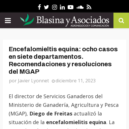
Facebook
Twitter
Instagram
Linkedin
Youtube
Soundcloud
Rss
PRIMARY
MENU
Encefalomieltis equina: ocho casos
en siete departamentos.
Recomendaciones y resoluciones
del MGAP
por
Javier Lyonnet
diciembre 11, 2023
El director de Servicios Ganaderos del
Ministerio de Ganadería, Agricultura y Pesca
(MGAP),
Diego de Freitas
actualizó la
situación de la
encefalomielitis equina
. La