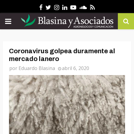
Facebook
Twitter
Instagram
Linkedin
Youtube
Soundcloud
Rss
PRIMARY
MENU
Coronavirus golpea duramente al
mercado lanero
por
Eduardo Blasina
abril 6, 2020