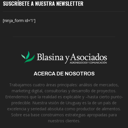
SUSCRÍBETE A NUESTRA NEWSLETTER
[ninja_form id=’1′]
ACERCA DE NOSOTROS
Trabajamos cuatro áreas principales: análisis de mercados,
marketing digital, consultorías y desarrollo de proyectos.
Entendemos que la realidad es explicable y –hasta cierto punto-
predecible. Nuestra visión de Uruguay es la de un país de
excelencia y seriedad absoluta como productor de alimentos.
Sobre esa base construimos estrategias apropiadas para
nuestros clientes.