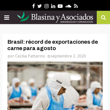
Facebook
Twitter
Instagram
Linkedin
Youtube
Soundcloud
Rss
PRIMARY
MENU
Brasil: récord de exportaciones de
carne para agosto
por
Cecilia Pattarino
septiembre 2, 2020