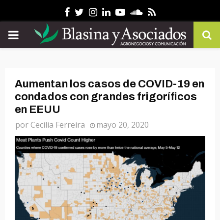
Facebook
Twitter
Instagram
Linkedin
Youtube
Soundcloud
Rss
PRIMARY
MENU
Aumentan los casos de COVID-19 en
condados con grandes frigoríficos
en EEUU
por
Cecilia Ferreira
mayo 20, 2020