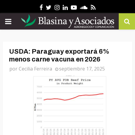
Facebook
Twitter
Instagram
Linkedin
Youtube
Soundcloud
Rss
PRIMARY
MENU
USDA: Paraguay exportará 6%
menos carne vacuna en 2026
por
Cecilia Ferreira
septiembre 17, 2025