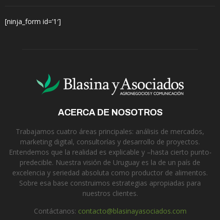
[ninja_form id=’1′]
ACERCA DE NOSOTROS
Trabajamos cuatro áreas principales: análisis de mercados,
marketing digital, consultorías y desarrollo de proyectos.
Entendemos que la realidad es explicable y –hasta cierto punto-
predecible. Nuestra visión de Uruguay es la de un país de
excelencia y seriedad absoluta como productor de alimentos.
Sobre esa base construimos estrategias apropiadas para
nuestros clientes.
Contáctanos:
contacto@blasinayasociados.com