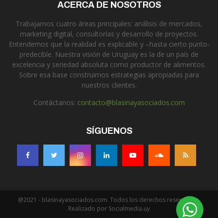
ACERCA DE NOSOTROS
Trabajamos cuatro áreas principales: análisis de mercados,
marketing digital, consultorías y desarrollo de proyectos.
Entendemos que la realidad es explicable y –hasta cierto punto-
predecible. Nuestra visión de Uruguay es la de un país de
excelencia y seriedad absoluta como productor de alimentos.
Sobre esa base construimos estrategias apropiadas para
nuestros clientes.
Contáctanos:
contacto@blasinayasociados.com
SÍGUENOS
@2021 - blasinayasociados.com. Todos los derechos reservados.
Realizado por Socialmedia.uy