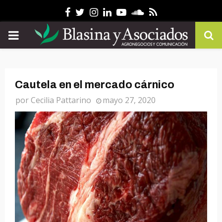
Facebook
Twitter
Instagram
Linkedin
Youtube
Soundcloud
Rss
PRIMARY
MENU
Cautela en el mercado cárnico
por
Cecilia Pattarino
mayo 27, 2020