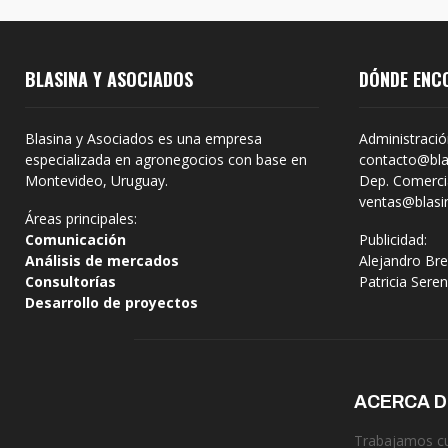
BLASINA Y ASOCIADOS
DÓNDE ENC
Blasina y Asociados es una empresa
Administració
especializada en agronegocios con base en
contacto@bla
Montevideo, Uruguay.
Dep. Comercia
ventas@blasi
Áreas principales:
Comunicación
Publicidad:
Análisis de mercados
Alejandro Bre
Consultorías
Patricia Sere
Desarrollo de proyectos
ACERCA 
Trabajamos cua