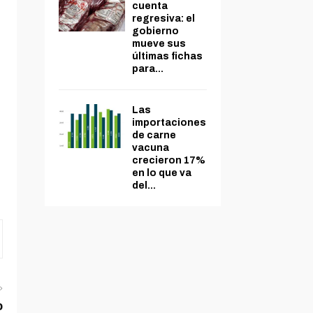
cuenta
regresiva: el
gobierno
mueve sus
últimas fichas
para...
Las
importaciones
de carne
vacuna
crecieron 17%
en lo que va
del...
o