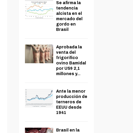
Se afirma la
tendencia
alcista en el
mercado del
gordo en
Brasil
Aprobada la
venta del
frigorífico
ovino Bamidal
por US$ 2,1
millones y...
Ante la menor
producción de
terneros de
EEUU desde
1941
Brasil en la