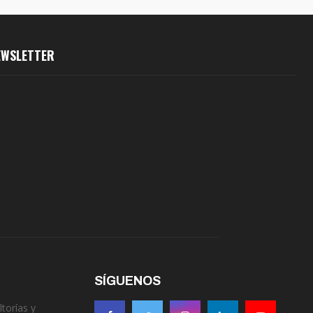
EWSLETTER
SÍGUENOS
torías y