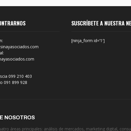
ONTRARNOS
SUSCRÍBETE A NUESTRA N
n:
[ninja_form id=’1′]
sinayasociados.com
l:
nayasociados.com
scia 099 210 403
no 091 899 928
DE NOSOTROS
tro áreas principales: análisis de mercados, marketing digital, consul