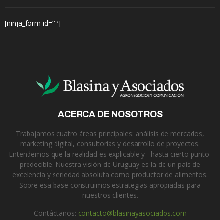
[ninja_form id=’1′]
ACERCA DE NOSOTROS
Trabajamos cuatro áreas principales: análisis de mercados,
marketing digital, consultorías y desarrollo de proyectos.
Entendemos que la realidad es explicable y –hasta cierto punto-
predecible. Nuestra visión de Uruguay es la de un país de
excelencia y seriedad absoluta como productor de alimentos.
Sobre esa base construimos estrategias apropiadas para
nuestros clientes.
Contáctanos:
contacto@blasinayasociados.com