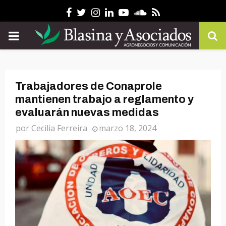
Facebook
Twitter
Instagram
Linkedin
Youtube
Soundcloud
Rss
PRIMARY
MENU
Trabajadores de Conaprole
mantienen trabajo a reglamento y
evaluarán nuevas medidas
por
Cecilia Ferreira
marzo 18, 2024