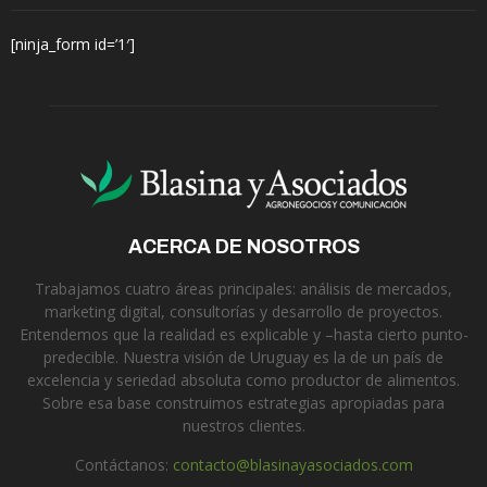
[ninja_form id=’1′]
ACERCA DE NOSOTROS
Trabajamos cuatro áreas principales: análisis de mercados,
marketing digital, consultorías y desarrollo de proyectos.
Entendemos que la realidad es explicable y –hasta cierto punto-
predecible. Nuestra visión de Uruguay es la de un país de
excelencia y seriedad absoluta como productor de alimentos.
Sobre esa base construimos estrategias apropiadas para
nuestros clientes.
Contáctanos:
contacto@blasinayasociados.com