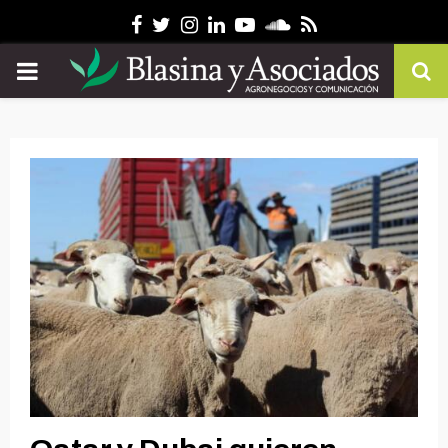
Facebook
Twitter
Instagram
Linkedin
Youtube
Soundcloud
Rss
PRIMARY
MENU