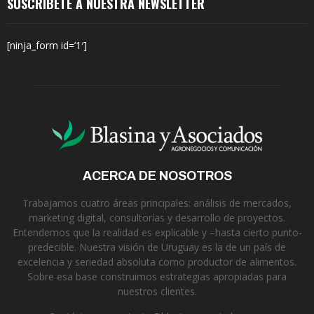
SUSCRÍBETE A NUESTRA NEWSLETTER
[ninja_form id=’1′]
ACERCA DE NOSOTROS
Trabajamos cuatro áreas principales: análisis de mercados,
marketing digital, consultorías y desarrollo de proyectos.
Entendemos que la realidad es explicable y –hasta cierto punto-
predecible. Nuestra visión de Uruguay es la de un país de
excelencia y seriedad absoluta como productor de alimentos.
Sobre esa base construimos estrategias apropiadas para
nuestros clientes.