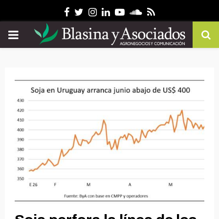
Facebook
Twitter
Instagram
Linkedin
Youtube
Soundcloud
Rss
PRIMARY
MENU