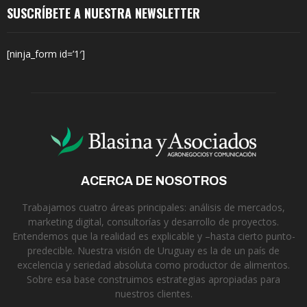
SUSCRÍBETE A NUESTRA NEWSLETTER
[ninja_form id=’1′]
ACERCA DE NOSOTROS
Trabajamos cuatro áreas principales: análisis de mercados,
marketing digital, consultorías y desarrollo de proyectos.
Entendemos que la realidad es explicable y –hasta cierto punto-
predecible. Nuestra visión de Uruguay es la de un país de
excelencia y seriedad absoluta como productor de alimentos.
Sobre esa base construimos estrategias apropiadas para
nuestros clientes.