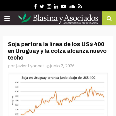
Facebook
Twitter
Instagram
Linkedin
Youtube
Soundcloud
Rss
PRIMARY
MENU
Soja perfora la línea de los US$ 400
en Uruguay y la colza alcanza nuevo
techo
por
Javier Lyonnet
junio 2, 2026