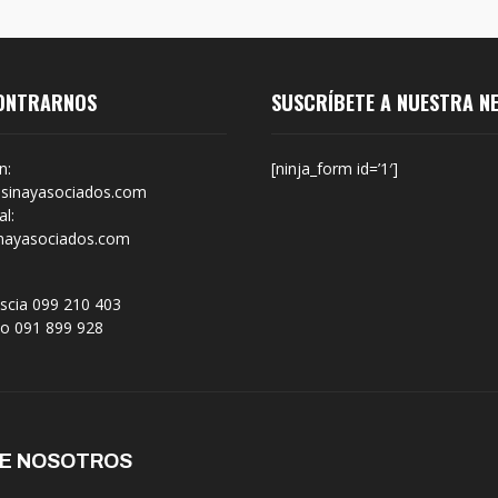
ONTRARNOS
SUSCRÍBETE A NUESTRA N
n:
[ninja_form id=’1′]
sinayasociados.com
l:
nayasociados.com
scia 099 210 403
no 091 899 928
DE NOSOTROS