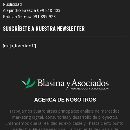
Publicidad:
Alejandro Brescia 099 210 403
Patricia Sereno 091 899 928
SUSCRÍBETE A NUESTRA NEWSLETTER
[ninja_form id=’1′]
ACERCA DE NOSOTROS
Trabajamos cuatro áreas principales: análisis de mercados,
marketing digital, consultorías y desarrollo de proyectos.
Entendemos que la realidad es explicable y –hasta cierto punto-
predecible. Nuestra visión de Uruguay es la de un país de