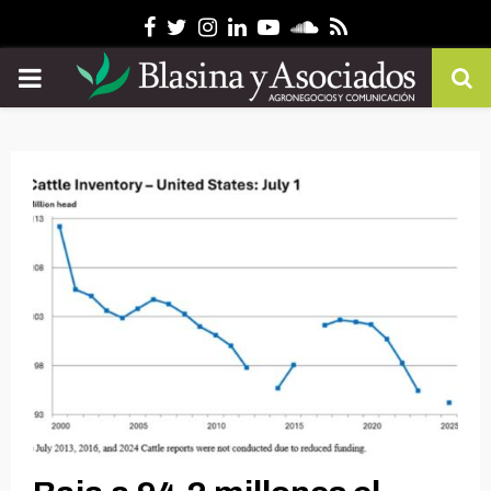
Facebook
Twitter
Instagram
Linkedin
Youtube
Soundcloud
Rss
PRIMARY
MENU