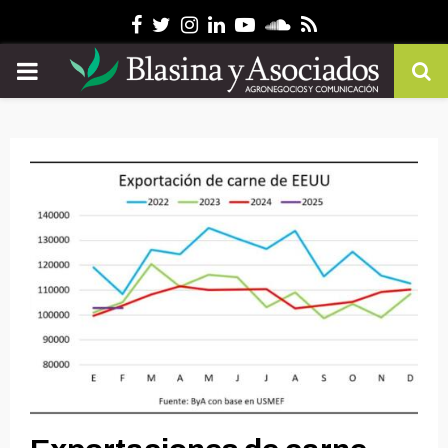
Facebook
Twitter
Instagram
Linkedin
Youtube
Soundcloud
Rss
PRIMARY
MENU