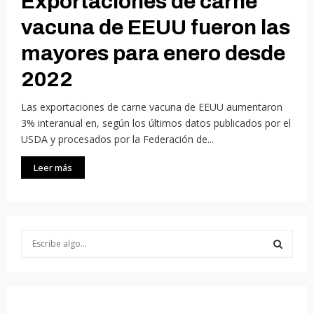
Exportaciones de carne
vacuna de EEUU fueron las
mayores para enero desde
2022
Las exportaciones de carne vacuna de EEUU aumentaron
3% interanual en, según los últimos datos publicados por el
USDA y procesados por la Federación de...
Leer más
S
e
a
S
r
c
E
h