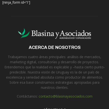
[ninja_form id=’1′]
ACERCA DE NOSOTROS
Trabajamos cuatro áreas principales: análisis de mercados,
marketing digital, consultorías y desarrollo de proyectos.
Entendemos que la realidad es explicable y –hasta cierto punto-
predecible. Nuestra visión de Uruguay es la de un país de
excelencia y seriedad absoluta como productor de alimentos.
Sobre esa base construimos estrategias apropiadas para
nuestros clientes.
Contáctanos:
contacto@blasinayasociados.com