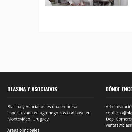
BLASINA Y ASOCIADOS
DÓNDE ENC
Blasina y Asociados es una empresa
Administració
especializada en agronegocios con base en
contacto@bla
Montevideo, Uruguay.
Dep. Comercia
ventas@blasi
Áreas principales: