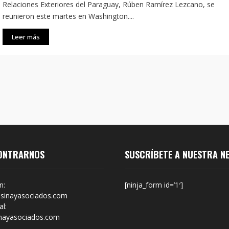
Relaciones Exteriores del Paraguay, Rúben Ramírez Lezcano, se
reunieron este martes en Washington....
Leer más
ONTRARNOS
SUSCRÍBETE A NUESTRA N
n:
[ninja_form id=’1′]
sinayasociados.com
l:
nayasociados.com