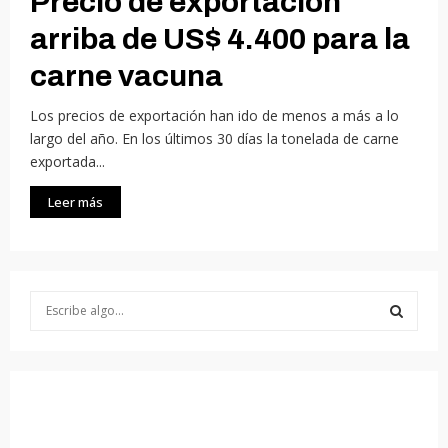
Precio de exportación
arriba de US$ 4.400 para la
carne vacuna
Los precios de exportación han ido de menos a más a lo
largo del año. En los últimos 30 días la tonelada de carne
exportada...
Leer más
S
e
a
S
r
c
E
h
f
A