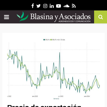
Facebook
Twitter
Instagram
Linkedin
Youtube
Soundcloud
Rss
PRIMARY
MENU