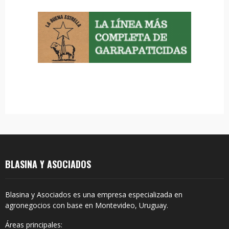
o
r
R
:
C
H
BLASINA Y ASOCIADOS
Blasina y Asociados es una empresa especializada en
agronegocios con base en Montevideo, Uruguay.
Áreas principales: