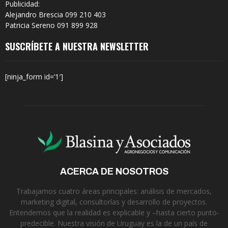
Publicidad:
Alejandro Brescia 099 210 403
Patricia Sereno 091 899 928
SUSCRÍBETE A NUESTRA NEWSLETTER
[ninja_form id=’1′]
ACERCA DE NOSOTROS
Trabajamos cuatro áreas principales: análisis de mercados,
marketing digital, consultorías y desarrollo de proyectos.
Entendemos que la realidad es explicable y –hasta cierto punto-
predecible. Nuestra visión de Uruguay es la de un país de