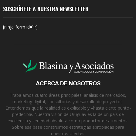
SUSCRÍBETE A NUESTRA NEWSLETTER
[ninja_form id=’1′]
ACERCA DE NOSOTROS
Trabajamos cuatro áreas principales: análisis de mercados,
marketing digital, consultorías y desarrollo de proyectos.
Entendemos que la realidad es explicable y –hasta cierto punto-
predecible. Nuestra visión de Uruguay es la de un país de
excelencia y seriedad absoluta como productor de alimentos.
Sobre esa base construimos estrategias apropiadas para
nuestros clientes.