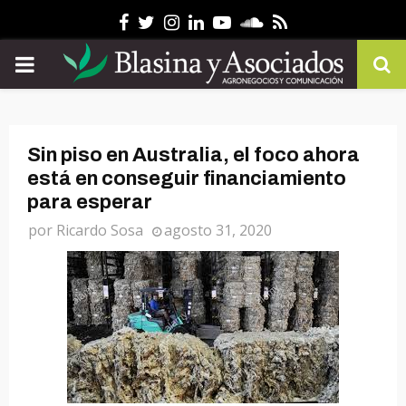
Facebook
Twitter
Instagram
Linkedin
Youtube
Soundcloud
Rss
PRIMARY
MENU
Sin piso en Australia, el foco ahora
está en conseguir financiamiento
para esperar
por
Ricardo Sosa
agosto 31, 2020