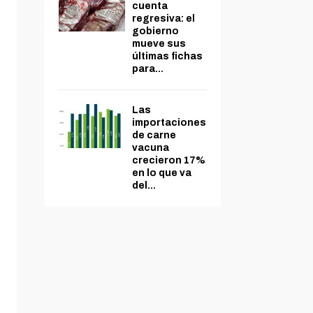
cuenta
regresiva: el
gobierno
mueve sus
últimas fichas
para...
Las
importaciones
de carne
vacuna
crecieron 17%
en lo que va
del...