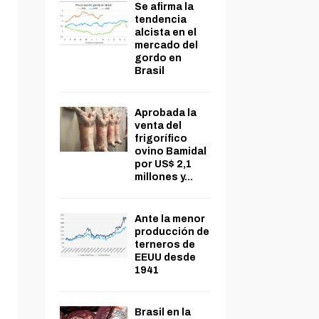
Se afirma la
tendencia
alcista en el
mercado del
gordo en
Brasil
Aprobada la
venta del
frigorífico
ovino Bamidal
por US$ 2,1
millones y...
Ante la menor
producción de
terneros de
EEUU desde
1941
Brasil en la