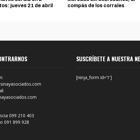
os: jueves 21 de abril
compás de los corrales
ONTRARNOS
SUSCRÍBETE A NUESTRA N
n:
[ninja_form id=’1′]
sinayasociados.com
l:
nayasociados.com
scia 099 210 403
no 091 899 928