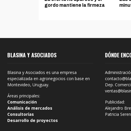
gordo mantiene la firmeza
minut
BLASINA Y ASOCIADOS
DÓNDE ENC
Blasina y Asociados es una empresa
Administració
especializada en agronegocios con base en
contacto@bla
Montevideo, Uruguay.
Dep. Comercia
ventas@blasi
Áreas principales:
Comunicación
Publicidad:
Análisis de mercados
Alejandro Bre
Consultorías
Patricia Sere
Desarrollo de proyectos