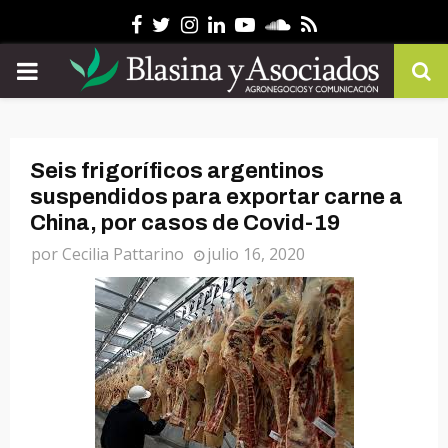
Facebook
Twitter
Instagram
Linkedin
Youtube
Soundcloud
Rss
PRIMARY
MENU
Seis frigoríficos argentinos
suspendidos para exportar carne a
China, por casos de Covid-19
por
Cecilia Pattarino
julio 16, 2020