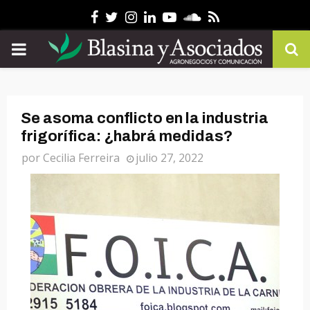
Facebook
Twitter
Instagram
Linkedin
Youtube
Soundcloud
Rss
PRIMARY
MENU
Se asoma conflicto en la industria
frigorífica: ¿habrá medidas?
por
Cecilia Ferreira
julio 27, 2022